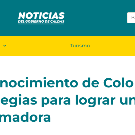
s
Turismo
conocimiento de Col
tegias para lograr u
rmadora