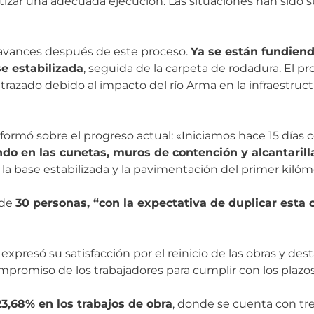
ntizar una adecuada ejecución. Las situaciones han sido 
 avances después de este proceso.
Ya se están fundiend
e estabilizada
, seguida de la carpeta de rodadura. El pr
azado debido al impacto del río Arma en la infraestructu
ormó sobre el progreso actual: «Iniciamos hace 15 días con
do en las cunetas, muros de contención y alcantarill
la base estabilizada y la pavimentación del primer kilóm
 de
30 personas, “con la expectativa de duplicar esta 
presó su satisfacción por el reinicio de las obras y dest
ompromiso de los trabajadores para cumplir con los plazo
3,68% en los trabajos de obra
, donde se cuenta con tre