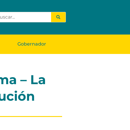
Gobernador
ma – La
cución