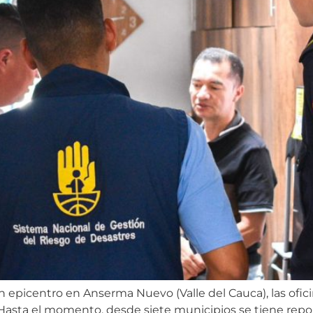
n epicentro en Anserma Nuevo (Valle del Cauca), las ofic
. Hasta el momento, desde siete municipios se tiene repor