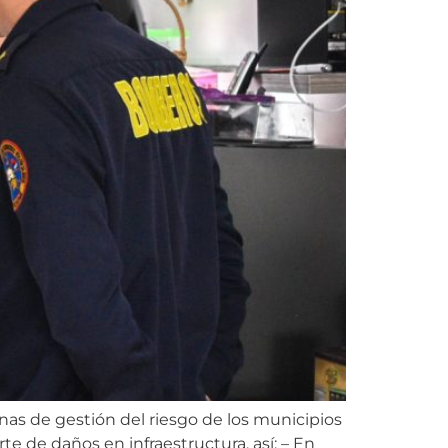
inas de gestión del riesgo de los municipios
te de daños en infraestructura, así: – En