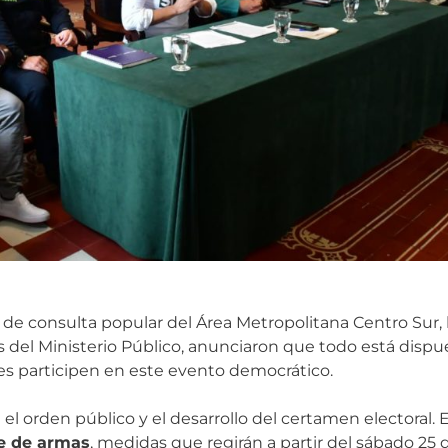
de consulta popular del Área Metropolitana Centro Sur, 
más del Ministerio Público, anunciaron que todo está dispu
ienes participen en este evento democrático.
el orden público y el desarrollo del certamen electoral. 
te de armas
, medidas que regirán a partir del sábado 25 