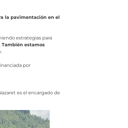
ra la pavimentación en el
iniendo estrategias para
.
También estamos
«.
financiada por
 Nazaret es el encargado de