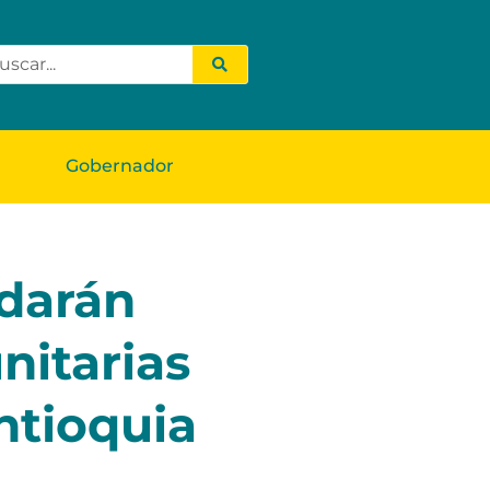
Gobernador
ldarán
nitarias
ntioquia