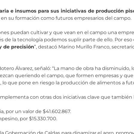
ria e insumos para sus iniciativas de producción piscí
ve en su formación como futuros empresarios del campo.
ones puedan cultivar y que vean en el campo una empre
és de la tecnología podemos suplir parte de ello. Por eso
y de precisión
”, destacó Marino Murillo Franco, secretari
 Botero Álvarez, señaló: “La mano de obra ha disminuido,
crezcan queriendo el campo, que formen empresas y que
 lo que pone en riesgo la producción de alimentos a futu
omplementa con otras dos iniciativas clave que también 
, por un valor de $41.602.867.
pesino, por $15.330.700.
de la Gobernación de Caldas para dinamizar el agro, pro