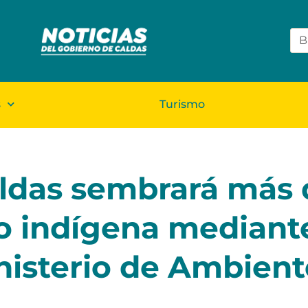
s
Turismo
ldas sembrará más 
rio indígena mediant
nisterio de Ambient