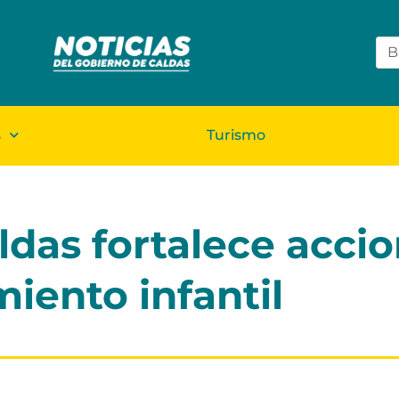
s
Turismo
das fortalece accio
miento infantil