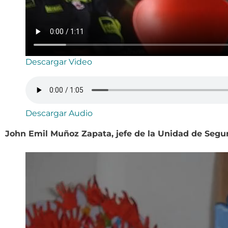
Descargar Video
Descargar Audio
John Emil Muñoz Zapata, jefe de la Unidad de Segur