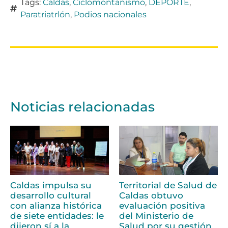
Tags:
Caldas
,
Ciclomontañismo
,
DEPORTE
,
Paratriatrlón
,
Podios nacionales
Noticias relacionadas
Caldas impulsa su
Territorial de Salud de
desarrollo cultural
Caldas obtuvo
con alianza histórica
evaluación positiva
de siete entidades: le
del Ministerio de
dijeron sí a la
Salud por su gestión