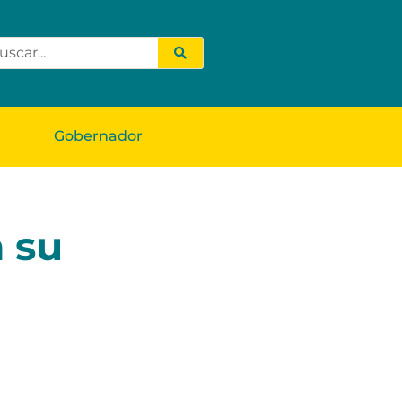
Gobernador
n su
l