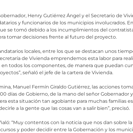
Gobernador, Henry Gutiérrez Ángel y el Secretario de Vivie
atarios y funcionarios de los municipios involucrados. E
que se tomó debido a los incumplimientos del contratista
era tomar decisiones frente al futuro del proyecto.
ndatarios locales, entre los que se destacan unos tiemp
a Secretaría de Vivienda emprendemos esta labor para real
ños en todos los componentes, de manera que puedan cum
yectos”, señaló el jefe de la cartera de Vivienda.
amina, Manuel Fermín Giraldo Gutiérrez, las acciones to
100 días de Gobierno, de la mano del señor Gobernador y
ra esta situación tan agobiante para muchas familias e
rle a la gente que las cosas van a salir bien”, precisó.
eñaló: “Muy contentos con la noticia que nos dan sobre la 
ecursos y poder decidir entre la Gobernación y los muni