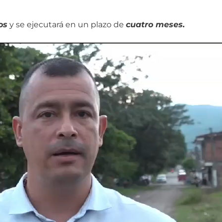
os
y se ejecutará en un plazo de
cuatro meses.