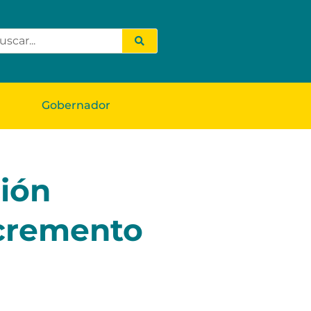
Gobernador
ción
ncremento