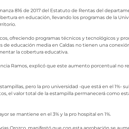
ordenanza 816 de 2017 del Estatuto de Rentas del departa
bertura en educación, llevando los programas de la Unive
ritorio.
licos, ofreciendo programas técnicos y tecnológicos y p
s de educación media en Caldas no tienen una conexión
mentar la cobertura educativa.
alencia Ramos, explicó que este aumento porcentual no 
tampillas, pero la pro universidad -que está en el 1%- sub
etos, el valor total de la estampilla permanecerá como está
or se mantiene en el 3% y la pro hospital en 1%.
 Arias Orozco, manifestó que con esta aprobación se aum