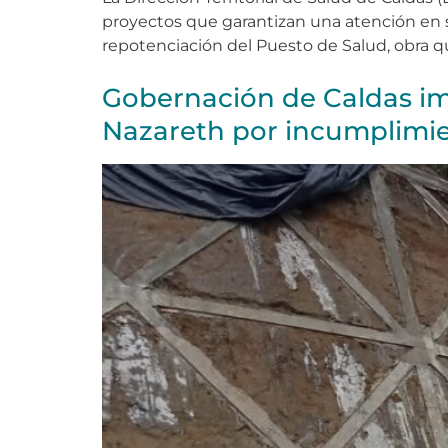
proyectos que garantizan una atención en sa
repotenciación del Puesto de Salud, obra q
Gobernación de Caldas im
Nazareth por incumplimien