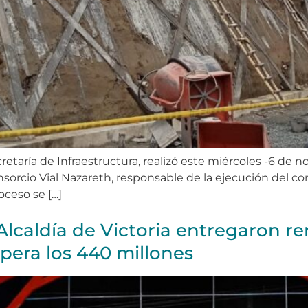
retaría de Infraestructura, realizó este miércoles -6 de 
nsorcio Vial Nazareth, responsable de la ejecución del con
oceso se […]
lcaldía de Victoria entregaron re
pera los 440 millones