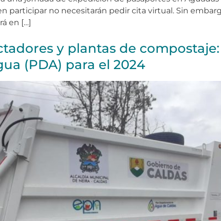
en participar no necesitarán pedir cita virtual. Sin emba
rá en […]
adores y plantas de compostaje: 
ua (PDA) para el 2024