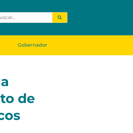
Gobernador
la
to de
cos