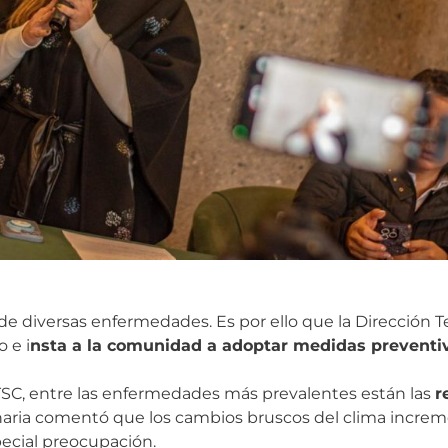
de diversas enfermedades. Es por ello que la Dirección Te
 e i
nsta a la comunidad a adoptar medidas preventi
DTSC, entre las enfermedades más prevalentes están las
r
aria comentó que los cambios bruscos del clima increme
pecial preocupación.