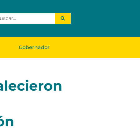
Gobernador
alecieron
ón