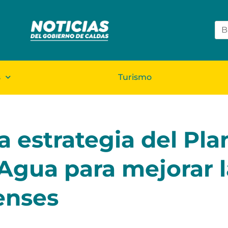
s
Turismo
 estrategia del Pla
gua para mejorar l
enses