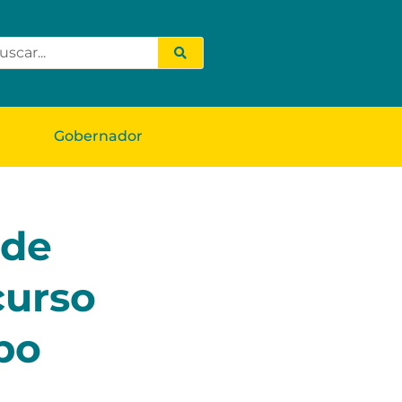
Gobernador
 de
curso
bo