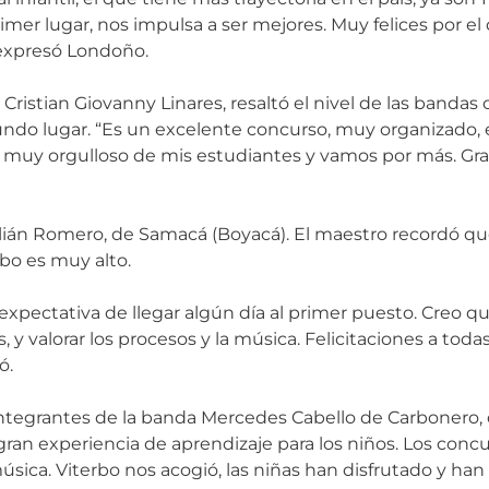
rimer lugar, nos impulsa a ser mejores. Muy felices por e
 expresó Londoño.
a, Cristian Giovanny Linares, resaltó el nivel de las banda
egundo lugar. “Es un excelente concurso, muy organizad
muy orgulloso de mis estudiantes y vamos por más. Grac
ulián Romero, de Samacá (Boyacá). El maestro recordó qu
rbo es muy alto.
expectativa de llegar algún día al primer puesto. Creo q
 y valorar los procesos y la música. Felicitaciones a todas
ó.
ntegrantes de la banda Mercedes Cabello de Carbonero, d
ran experiencia de aprendizaje para los niños. Los conc
úsica. Viterbo nos acogió, las niñas han disfrutado y h