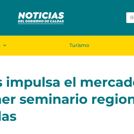
s
Turismo
 impulsa el mercad
mer seminario regio
das