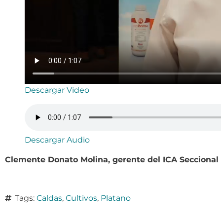
Descargar Video
Descargar Audio
Clemente Donato Molina, gerente del ICA Seccional 
Tags:
Caldas
,
Cultivos
,
Platano