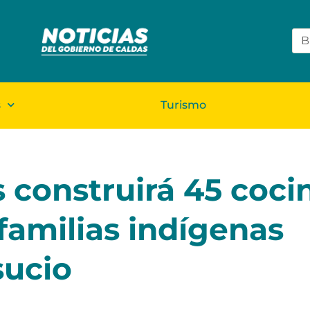
s
Turismo
 construirá 45 coci
familias indígenas
sucio