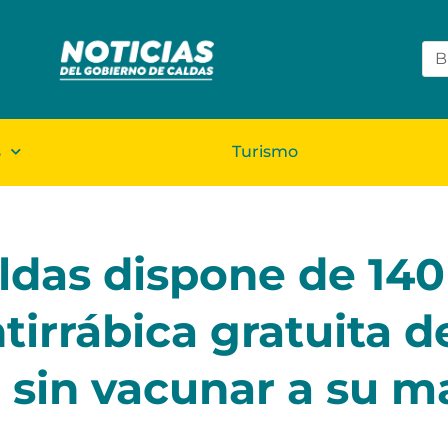
s
Turismo
das dispone de 140 
irrábica gratuita d
 sin vacunar a su m