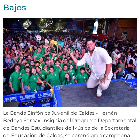
Bajos
La Banda Sinfónica Juvenil de Caldas «Hernán
Bedoya Serna», insignia del Programa Departamental
de Bandas Estudiantiles de Música de la Secretaría
de Educación de Caldas, se coronó gran campeona