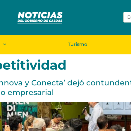
s
Turismo
titividad
Innova y Conecta’ dejó contunden
lo empresarial