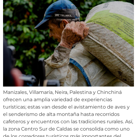
Manizales, Villamaría, Neira, Palestina y Chinchiná
ofrecen una amplia variedad de experiencias
turísticas; estas van desde el avistamiento de aves y
el senderismo de alta montaña hasta recorridos
cafeteros y encuentros con las tradiciones rurales. Así,
la zona Centro Sur de Caldas se consolida como uno
de los corredores turísticos más importantes del