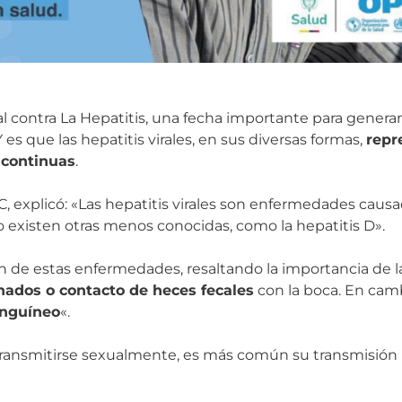
l contra La Hepatitis, una fecha importante para genera
es que las hepatitis virales, en sus diversas formas,
repr
 continuas
.
explicó: «Las hepatitis virales son enfermedades causad
o existen otras menos conocidas, como la hepatitis D».
n de estas enfermedades, resaltando la importancia de la
nados o contacto de heces fecales
con la boca. En cambi
anguíneo
«.
ransmitirse sexualmente, es más común su transmisión 