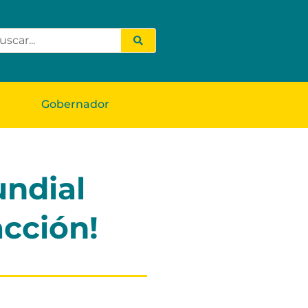
Gobernador
ndial
acción!