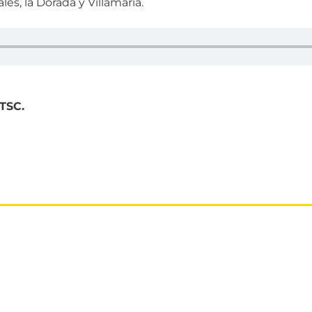
s, la Dorada y Villamaría.
TSC.