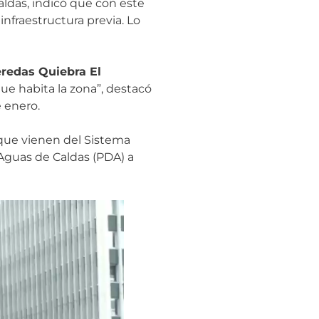
ldas, indicó que con este
nfraestructura previa. Lo
eredas Quiebra El
que habita la zona”, destacó
e enero.
que vienen del Sistema
 Aguas de Caldas (PDA) a