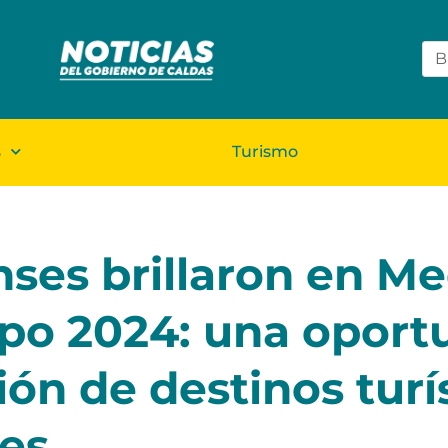
s
Turismo
ses brillaron en Me
xpo 2024: una oport
ón de destinos turí
les