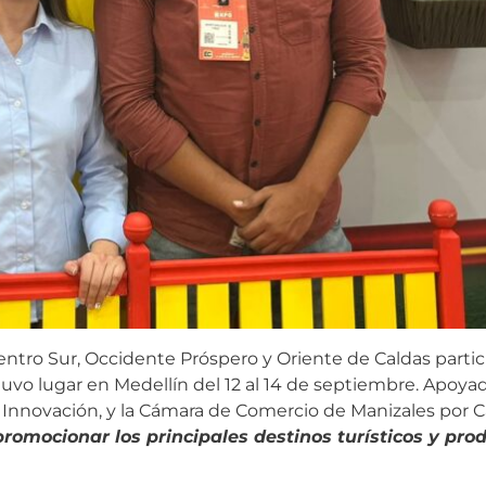
entro Sur, Occidente Próspero y Oriente de Caldas parti
uvo lugar en Medellín del 12 al 14 de septiembre. Apoya
 e Innovación, y la Cámara de Comercio de Manizales por C
omocionar los principales destinos turísticos y prod