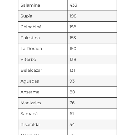
Salamina
433
Supía
198
Chinchiná
158
Palestina
153
La Dorada
150
Viterbo
138
Belalcázar
131
Aguadas
93
Anserma
80
Manizales
76
Samaná
61
Risaralda
54