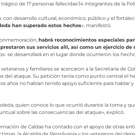
rágico de 17 personas fallecidas:14 integrantes de la Polic
n desarrollo cultural, económico, público y el fortaleci
oleda han superado estos hechos
«, manifestó.
e conmemoración,
habrá reconocimientos especiales para
 prestaron sus servicios allí, así como un ejercicio d
os- se desarrollará en el lugar donde ocurrieron los hecho
veteranos y familiares se acercaron a la Secretaría de Go
el ataque. Su petición tenía como punto central el hech
timos años no habían tenido apoyo suficiente para hablar
boleda, quien conoce lo que ocurrió durante la toma y q
tual sobre las consecuencias del ataque», explicó.
obernación de Caldas ha contado con el apoyo de otras en
ctimas, la Alcaldía de Pensilvania y los veteranos del de