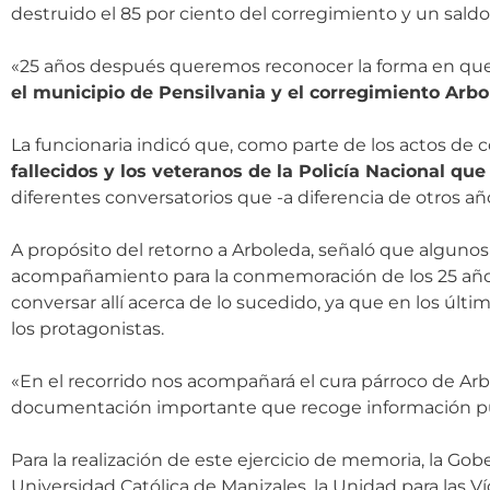
destruido el 85 por ciento del corregimiento y un saldo t
«25 años después queremos reconocer la forma en que, co
el municipio de Pensilvania y el corregimiento Arb
La funcionaria indicó que, como parte de los actos d
fallecidos y los veteranos de la Policía Nacional que
diferentes conversatorios que -a diferencia de otros añ
A propósito del retorno a Arboleda, señaló que algunos 
acompañamiento para la conmemoración de los 25 años d
conversar allí acerca de lo sucedido, ya que en los úl
los protagonistas.
«En el recorrido nos acompañará el cura párroco de Ar
documentación importante que recoge información pun
Para la realización de este ejercicio de memoria, la G
Universidad Católica de Manizales, la Unidad para las Ví