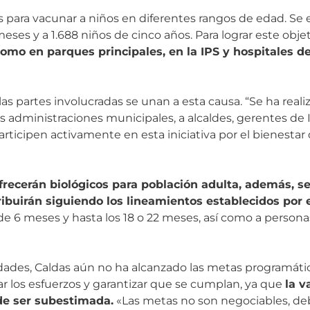
s para vacunar a niños en diferentes rangos de edad. Se 
eses y a 1.688 niños de cinco años. Para lograr este obje
omo en parques principales, en la IPS y hospitales d
s partes involucradas se unan a esta causa. “Se ha reali
administraciones municipales, a alcaldes, gerentes de IP
rticipen activamente en esta iniciativa por el bienestar 
recerán biológicos para población adulta, además, se
ribuirán siguiendo los lineamientos establecidos por e
e 6 meses y hasta los 18 o 22 meses, así como a person
ridades, Caldas aún no ha alcanzado las metas programáti
ar los esfuerzos y garantizar que se cumplan, ya que
la v
de ser subestimada.
«Las metas no son negociables, de