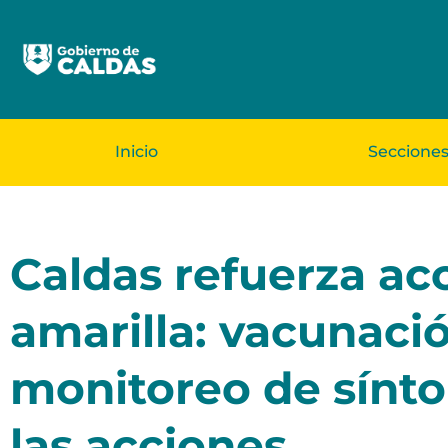
Inicio
Seccione
Caldas refuerza acc
amarilla: vacunaci
monitoreo de sínto
las acciones