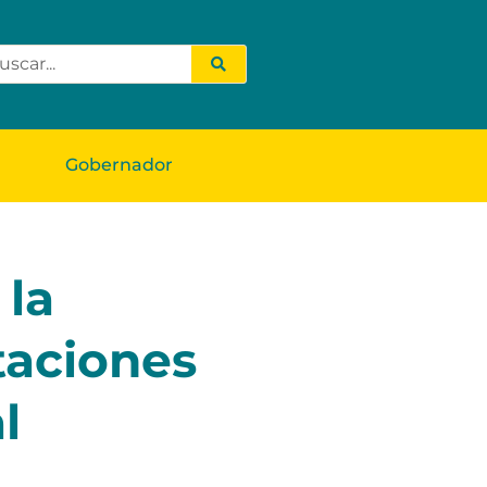
Gobernador
 la
taciones
l