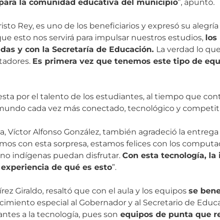
ara la comunidad educativa del municipio
”, apuntó.
isto Rey, es uno de los beneficiarios y expresó su alegrí
e esto nos servirá para impulsar nuestros estudios,
los
as y con la Secretaría de Educación.
La verdad lo qu
utadores.
Es primera vez que tenemos este tipo de equ
 por el talento de los estudiantes, al tiempo que cont
un mundo cada vez más conectado, tecnológico y competit
la, Víctor Alfonso González, también agradeció la entreg
amos con esta sorpresa, estamos felices con los computad
no indígenas puedan disfrutar.
Con esta tecnología, la 
 experiencia de qué es esto
”.
rez Giraldo, resaltó que con el aula y los equipos
se bene
ecimiento especial al Gobernador y al Secretario de Educ
antes a la tecnología, pues son
equipos de punta que r