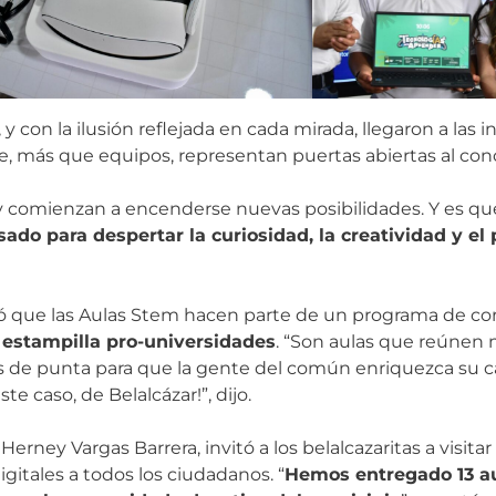
 con la ilusión reflejada en cada mirada, llegaron a las i
e, más que equipos, representan puertas abiertas al con
hoy comienzan a encenderse nuevas posibilidades. Y es qu
do para despertar la curiosidad, la creatividad y el 
có que las Aulas Stem hacen parte de un programa de co
 estampilla pro-universidades
. “Son aulas que reúnen 
 de punta para que la gente del común enriquezca su c
e caso, de Belalcázar!”, dijo.
Herney Vargas Barrera, invitó a los belalcazaritas a visita
digitales a todos los ciudadanos. “
Hemos entregado 13 au