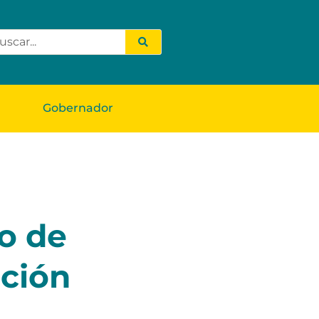
Gobernador
o de
ación