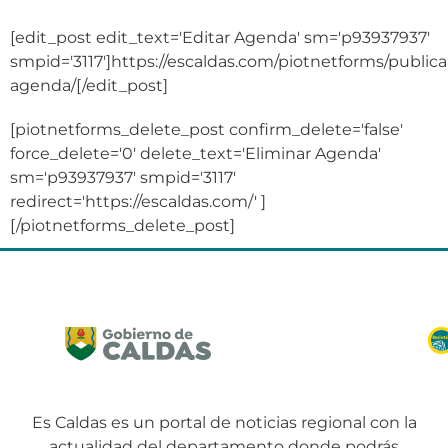
[edit_post edit_text='Editar Agenda' sm='p93937937'
smpid='3117']https://escaldas.com/piotnetforms/publica
agenda/[/edit_post]
[piotnetforms_delete_post confirm_delete='false'
force_delete='0' delete_text='Eliminar Agenda'
sm='p93937937' smpid='3117'
redirect='https://escaldas.com/' ]
[/piotnetforms_delete_post]
Es Caldas es un portal de noticias regional con la
actualidad del departamento donde podrás