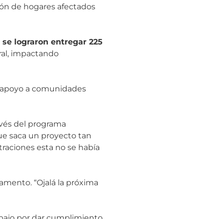
ión de hogares afectados
 se lograron entregar 225
ral, impactando
 y apoyo a comunidades
avés del programa
que saca un proyecto tan
traciones esta no se había
amento. “Ojalá la próxima
rabajo por dar cumplimiento