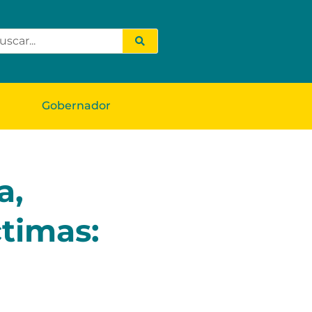
Gobernador
a,
ctimas: