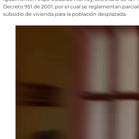
Decreto 951 de 2001, por el cual se reglamentan parcialm
subsidio de vivienda para la población desplazada.