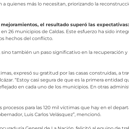
n a quienes más lo necesitan, priorizando la reconstrucc
mejoramientos, el resultado superó las expectativas:
en 26 municipios de Caldas. Este esfuerzo ha sido integ
os hechos del conflicto.
s, sino también un paso significativo en la recuperación
imas, expresó su gratitud por las casas construidas, a tr
lcázar. “Estoy casi segura de que es la primera entidad 
eflejado en cada uno de los municipios. En otras adminis
 procesos para las 120 mil víctimas que hay en el depart
obernador, Luis Carlos Velásquez”, mencionó.
ocuraduría General de La Nación, felicitó al equipo de t