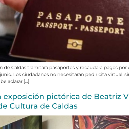
ón de Caldas tramitará pasaportes y recaudará pagos po
junio. Los ciudadanos no necesitarán pedir cita virtual, s
be aclarar […]
la exposición pictórica de Beatriz 
 de Cultura de Caldas