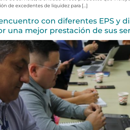
ón de excedentes de liquidez para […]
ó encuentro con diferentes EPS y di
or una mejor prestación de sus ser