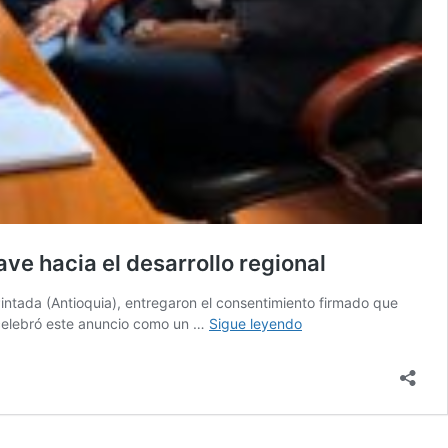
ve hacia el desarrollo regional
Pintada (Antioquia), entregaron el consentimiento firmado que
Ganaderos
, celebró este anuncio como un …
Sigue leyendo
dan
luz
verde
a
la