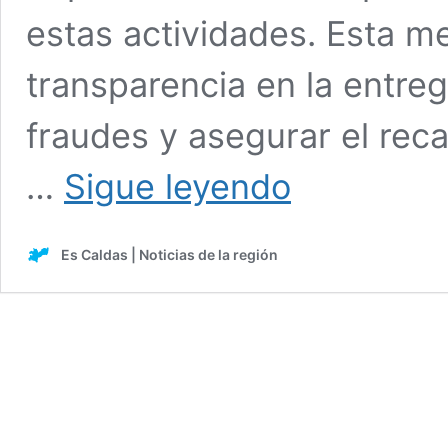
estas actividades. Esta m
transparencia en la entreg
fraudes y asegurar el rec
EDSA
…
Sigue leyendo
exhorta
a
empresas
Es Caldas | Noticias de la región
y
creadores
de
contenido
a
la
legalización
de
los
sorteos